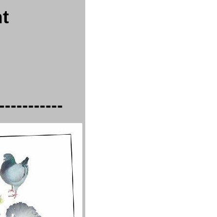
t
-----------