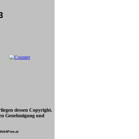
3
liegen dessen Copyright.
ssen Genehmigung und
Web4Free.at