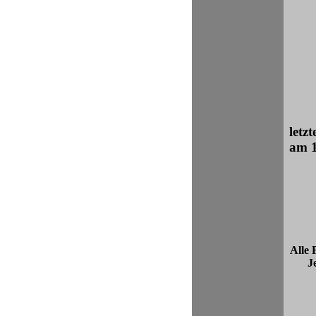
letz
am 1
Alle 
J