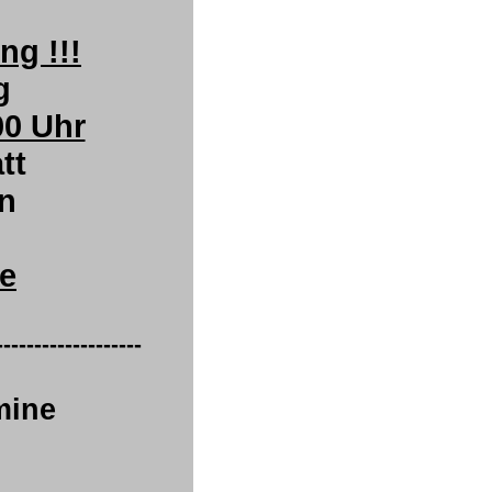
ng !!!
g
00 Uhr
tt
en
e
-------------------
mine